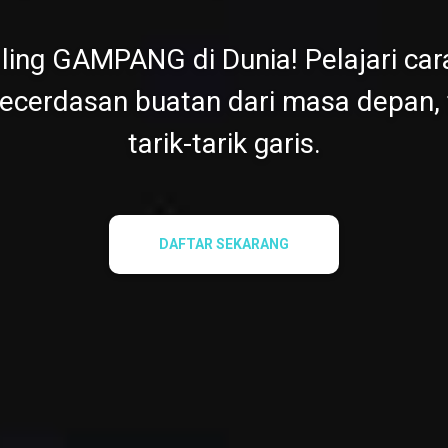
ling GAMPANG di Dunia! Pelajari cara
ecerdasan buatan dari masa depan, 
tarik-tarik garis.
DAFTAR SEKARANG