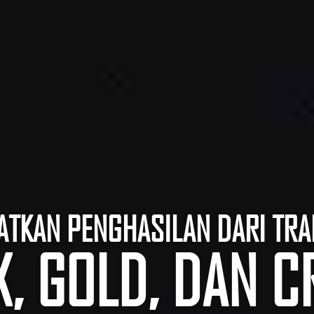
ATKAN PENGHASILAN DARI TRA
X, GOLD, DAN C